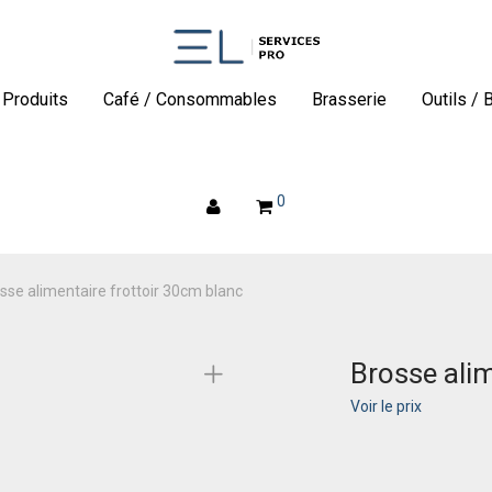
Produits
Café / Consommables
Brasserie
Outils / 
0
sse alimentaire frottoir 30cm blanc
Brosse alim
Voir le prix