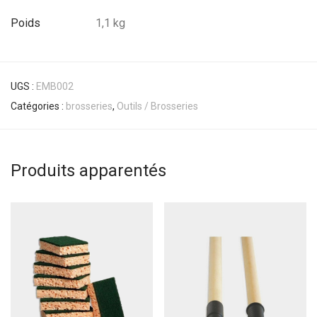
Poids
1,1 kg
UGS :
EMB002
Catégories :
brosseries
,
Outils / Brosseries
Produits apparentés